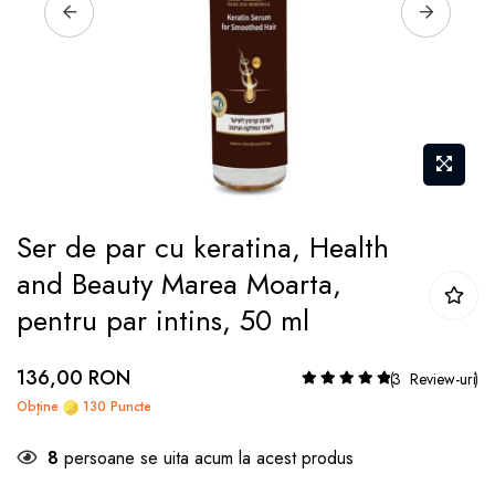
Skip
Ser de par cu keratina, Health
to
and Beauty Marea Moarta,
the
pentru par intins, 50 ml
beginning
of
the
136,00 RON
Rating:
3
Review-uri
images
Obține
130 Puncte
gallery
8
persoane se uita acum la acest produs