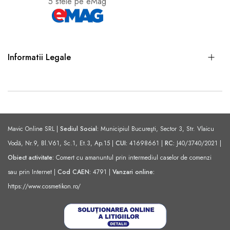
5 stele pe eMag
Informatii Legale
Mavic Online SRL |
Sediul Social:
Municipiul Bucureşti, Sector 3, Str. Vlaicu
Vodă, Nr.9, Bl.V61, Sc.1, Et.3, Ap.15 |
CUI:
41698661 |
RC:
J40/3740/2021 |
Obiect activitate:
Comert cu amanuntul prin intermediul caselor de comenzi
sau prin Internet |
Cod CAEN:
4791 |
Vanzari online:
https://www.cosmetikon.ro/