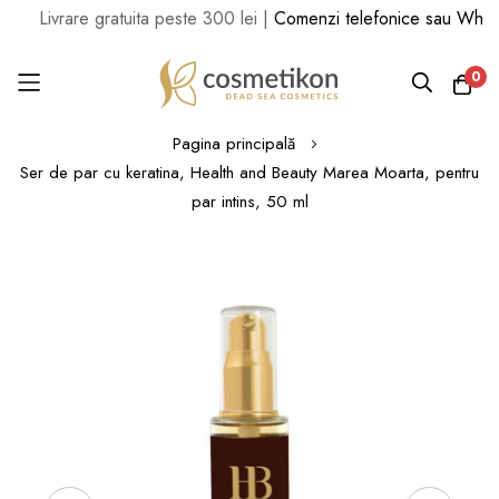
rare gratuita peste 300 lei |
Comenzi telefonice sau WhatsApp la
0
Mergi
Pagina principală
la
Ser de par cu keratina, Health and Beauty Marea Moarta, pentru
Conținut
par intins, 50 ml
Skip
to
the
end
of
the
images
gallery