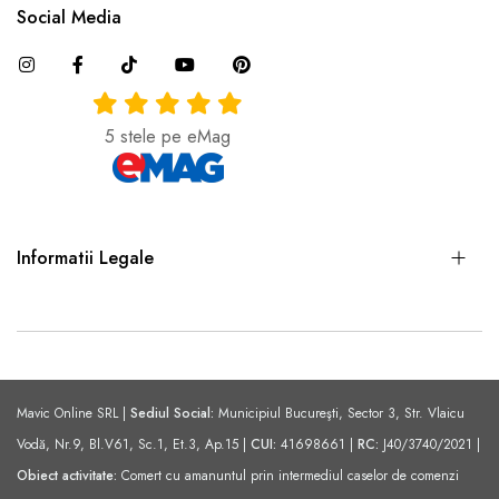
Social Media
5 stele pe eMag
Informatii Legale
Mavic Online SRL |
Sediul Social:
Municipiul Bucureşti, Sector 3, Str. Vlaicu
Vodă, Nr.9, Bl.V61, Sc.1, Et.3, Ap.15 |
CUI:
41698661 |
RC:
J40/3740/2021 |
Obiect activitate:
Comert cu amanuntul prin intermediul caselor de comenzi