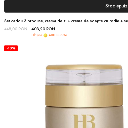
Stoc epuiz
Set cadou 3 produse, crema de zi + crema de noapte cu rodie + ser 
448,00 RON
403,20 RON
Obține
400 Puncte
-10%