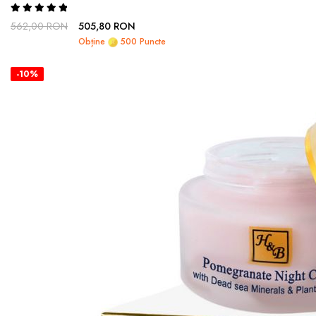
Rating:
100%
562,00 RON
505,80 RON
Obține
500 Puncte
-10%