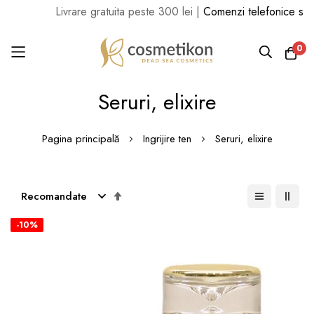
Livrare gratuita peste 300 lei |
Comenzi telefonice sau Whats
0
Mergi
Seruri, elixire
la
Conținut
Pagina principală
Ingrijire ten
Seruri, elixire
Setează
descendent
-10%